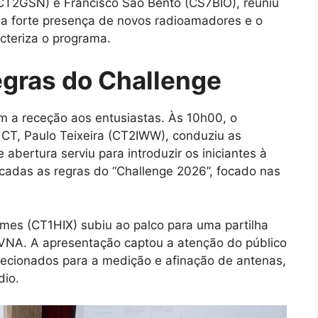
(CT2GSN) e Francisco São Bento (CS7BIO), reuniu
a a forte presença de novos radioamadores e o
acteriza o programa.
gras do Challenge
 a receção aos entusiastas. Às 10h00, o
CT, Paulo Teixeira (CT2IWW), conduziu as
 abertura serviu para introduzir os iniciantes à
ficadas as regras do “Challenge 2026”, focado nas
mes (CT1HIX) subiu ao palco para uma partilha
VNA. A apresentação captou a atenção do público
recionados para a medição e afinação de antenas,
dio.