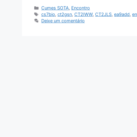
Categorias
Cumes SOTA
,
Encontro
Etiquetas
cs7bio
,
ct2gsn
,
CT2IWW
,
CT2JLS
,
ea9add
,
en
Deixe um comentário