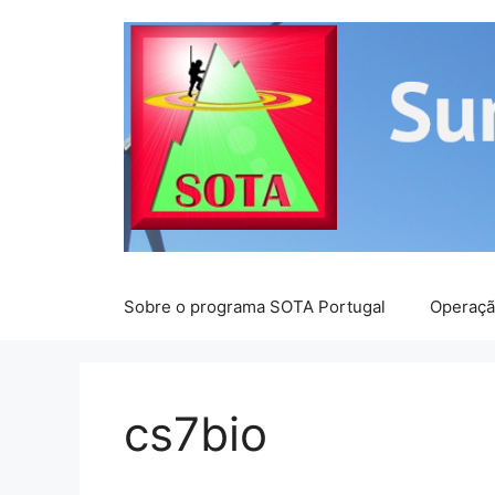
Saltar
para
o
conteúdo
Sobre o programa SOTA Portugal
Operaç
cs7bio