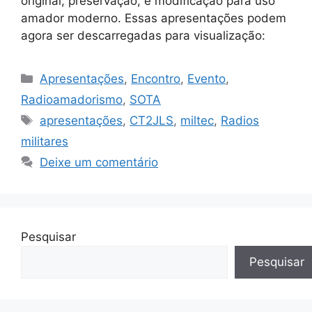
original, preservação, e modificação para uso
amador moderno. Essas apresentações podem
agora ser descarregadas para visualização:
Categorias
Apresentações
,
Encontro
,
Evento
,
Radioamadorismo
,
SOTA
Etiquetas
apresentações
,
CT2JLS
,
miltec
,
Radios
militares
Deixe um comentário
Pesquisar
Pesquisar