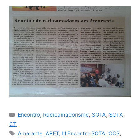
Categorias
Encontro
,
Radioamadorismo
,
SOTA
,
SOTA
CT
Etiquetas
Amarante
,
ARET
,
III Encontro SOTA
,
OCS
,