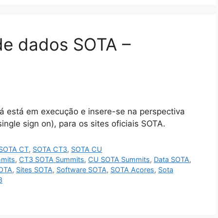
de dados SOTA –
á está em execução e insere-se na perspectiva
ngle sign on), para os sites oficiais SOTA.
SOTA CT
,
SOTA CT3
,
SOTA CU
mits
,
CT3 SOTA Summits
,
CU SOTA Summits
,
Data SOTA
,
SOTA
,
Sites SOTA
,
Software SOTA
,
SOTA Açores
,
Sota
3