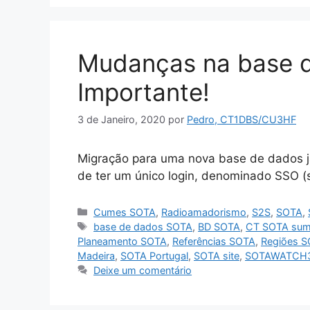
Mudanças na base 
Importante!
3 de Janeiro, 2020
por
Pedro, CT1DBS/CU3HF
Migração para uma nova base de dados j
de ter um único login, denominado SSO (si
Categorias
Cumes SOTA
,
Radioamadorismo
,
S2S
,
SOTA
,
Etiquetas
base de dados SOTA
,
BD SOTA
,
CT SOTA sum
Planeamento SOTA
,
Referências SOTA
,
Regiões 
Madeira
,
SOTA Portugal
,
SOTA site
,
SOTAWATCH
Deixe um comentário