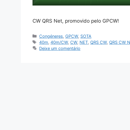
CW QRS Net, promovido pelo GPCW!
Categorias
Congéneres
,
GPCW
,
SOTA
Etiquetas
40m
,
40m/CW
,
CW
,
NET
,
QRS CW
,
QRS CW 
Deixe um comentário