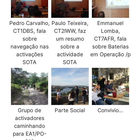
Pedro Carvalho,
Paulo Teixeira,
Emmanuel
CT1DBS, fala
CT2IWW, faz
Lomba,
sobre
um resumo
CT7AFR, fala
navegação nas
sobre a
sobre Baterias
activações
actividade
em Operação /p
SOTA
SOTA
Grupo de
Parte Social
Convivio…
activadores
caminhando
para EA1/PO-