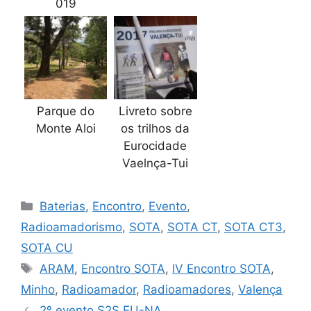
019
Parque do
Livreto sobre
Monte Aloi
os trilhos da
Eurocidade
Vaelnça-Tui
Categorias
Baterias
,
Encontro
,
Evento
,
Radioamadorismo
,
SOTA
,
SOTA CT
,
SOTA CT3
,
SOTA CU
Etiquetas
ARAM
,
Encontro SOTA
,
IV Encontro SOTA
,
Minho
,
Radioamador
,
Radioamadores
,
Valença
2º evento S2S EU-NA