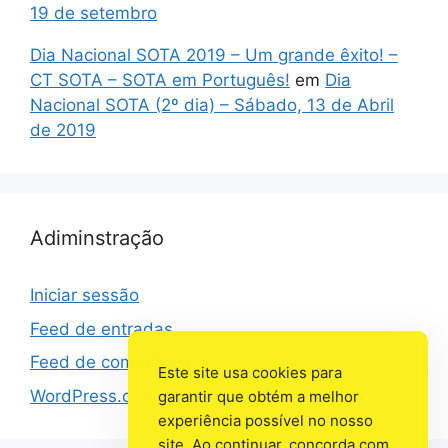
19 de setembro
Dia Nacional SOTA 2019 – Um grande êxito! –
CT SOTA – SOTA em Português!
em
Dia
Nacional SOTA (2º dia) – Sábado, 13 de Abril
de 2019
Adiminstração
Iniciar sessão
Feed de entradas
Feed de comentários
Este site usa cookies para
WordPress.org
garantir que obtém a melhor
experiência possível no nosso
site. Ao continuar, concorda com