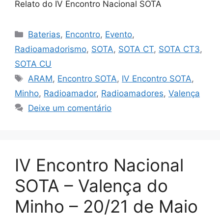
Relato do IV Encontro Nacional SOTA
Categorias
Baterias
,
Encontro
,
Evento
,
Radioamadorismo
,
SOTA
,
SOTA CT
,
SOTA CT3
,
SOTA CU
Etiquetas
ARAM
,
Encontro SOTA
,
IV Encontro SOTA
,
Minho
,
Radioamador
,
Radioamadores
,
Valença
Deixe um comentário
IV Encontro Nacional
SOTA – Valença do
Minho – 20/21 de Maio