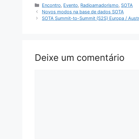
Categorias
Encontro
,
Evento
,
Radioamadorismo
,
SOTA
Novos modos na base de dados SOTA
SOTA Summit-to-Summit (S2S) Europa / Austrál
Deixe um comentário
Comentário