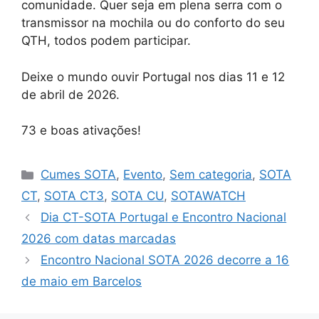
comunidade. Quer seja em plena serra com o
transmissor na mochila ou do conforto do seu
QTH, todos podem participar.
Deixe o mundo ouvir Portugal nos dias 11 e 12
de abril de 2026.
73 e boas ativações!
Categorias
Cumes SOTA
,
Evento
,
Sem categoria
,
SOTA
CT
,
SOTA CT3
,
SOTA CU
,
SOTAWATCH
Dia CT-SOTA Portugal e Encontro Nacional
2026 com datas marcadas
Encontro Nacional SOTA 2026 decorre a 16
de maio em Barcelos