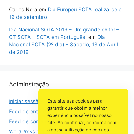
Carlos Nora
em
Dia Europeu SOTA realiza-se a
19 de setembro
Dia Nacional SOTA 2019 – Um grande êxito! –
CT SOTA – SOTA em Português!
em
Dia
Nacional SOTA (2º dia) – Sábado, 13 de Abril
de 2019
Adiminstração
Este site usa cookies para
Iniciar sessão
garantir que obtém a melhor
Feed de entradas
experiência possível no nosso
Feed de comentários
site. Ao continuar, concorda com
a nossa utilização de cookies.
WordPress.org