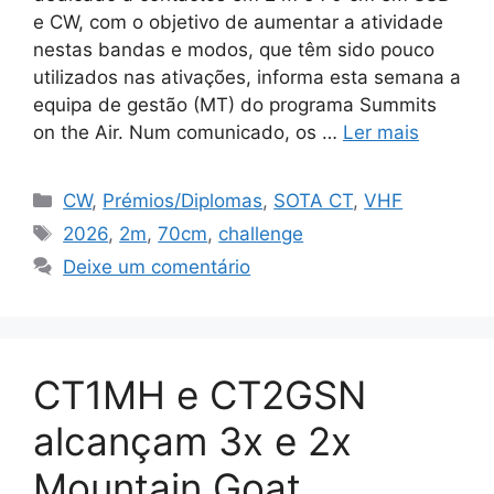
e CW, com o objetivo de aumentar a atividade
nestas bandas e modos, que têm sido pouco
utilizados nas ativações, informa esta semana a
equipa de gestão (MT) do programa Summits
on the Air. Num comunicado, os …
Ler mais
Categorias
CW
,
Prémios/Diplomas
,
SOTA CT
,
VHF
Etiquetas
2026
,
2m
,
70cm
,
challenge
Deixe um comentário
CT1MH e CT2GSN
alcançam 3x e 2x
Mountain Goat