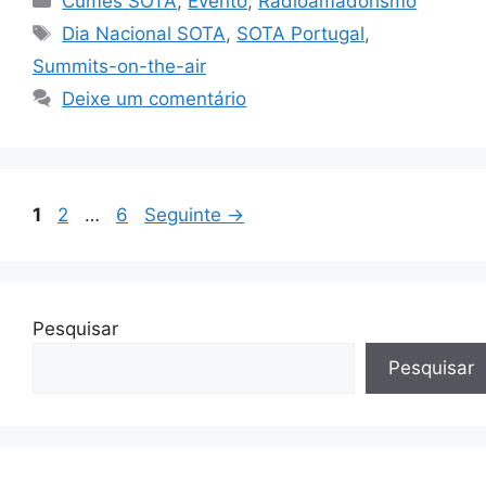
Cumes SOTA
,
Evento
,
Radioamadorismo
Etiquetas
Dia Nacional SOTA
,
SOTA Portugal
,
Summits-on-the-air
Deixe um comentário
Página
Página
Página
1
2
…
6
Seguinte
→
Pesquisar
Pesquisar