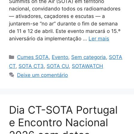
Summits on the Air (SOTA) em território
nacional, convidando todos os radioamadores
— ativadores, caçadores e escutas — a
juntarem-se “no ar” durante o fim de semana
de 11 e 12 de abril. Este evento marcará o 15.º
aniversário da implementação …
Ler mais
Categorias
Cumes SOTA
,
Evento
,
Sem categoria
,
SOTA
CT
,
SOTA CT3
,
SOTA CU
,
SOTAWATCH
Deixe um comentário
Dia CT-SOTA Portugal
e Encontro Nacional