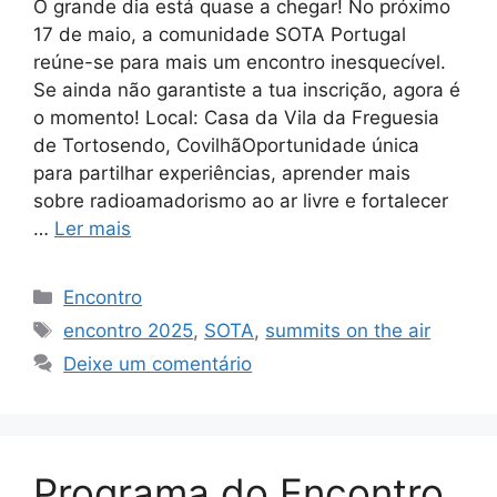
O grande dia está quase a chegar! No próximo
17 de maio, a comunidade SOTA Portugal
reúne-se para mais um encontro inesquecível.
Se ainda não garantiste a tua inscrição, agora é
o momento! Local: Casa da Vila da Freguesia
de Tortosendo, CovilhãOportunidade única
para partilhar experiências, aprender mais
sobre radioamadorismo ao ar livre e fortalecer
…
Ler mais
Categorias
Encontro
Etiquetas
encontro 2025
,
SOTA
,
summits on the air
Deixe um comentário
Programa do Encontro