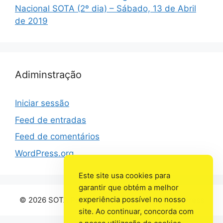
Nacional SOTA (2º dia) – Sábado, 13 de Abril
de 2019
Adiminstração
Iniciar sessão
Feed de entradas
Feed de comentários
WordPress.org
Este site usa cookies para
garantir que obtém a melhor
experiência possível no nosso
© 2026 SOTA Portugal
• Criado com
GeneratePress
site. Ao continuar, concorda com