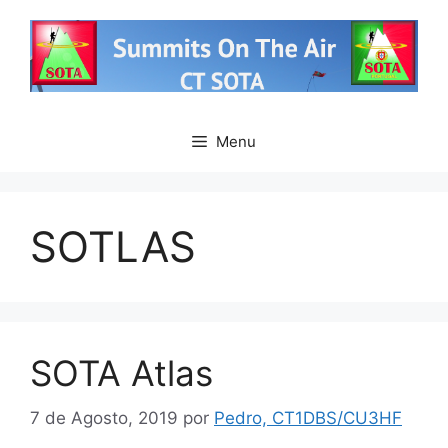
Saltar
para
o
conteúdo
Menu
SOTLAS
SOTA Atlas
7 de Agosto, 2019
por
Pedro, CT1DBS/CU3HF