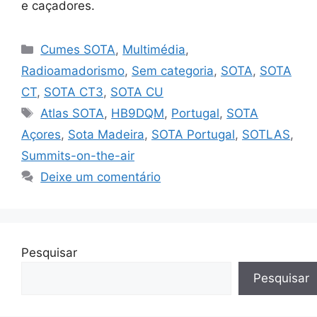
e caçadores.
Categorias
Cumes SOTA
,
Multimédia
,
Radioamadorismo
,
Sem categoria
,
SOTA
,
SOTA
CT
,
SOTA CT3
,
SOTA CU
Etiquetas
Atlas SOTA
,
HB9DQM
,
Portugal
,
SOTA
Açores
,
Sota Madeira
,
SOTA Portugal
,
SOTLAS
,
Summits-on-the-air
Deixe um comentário
Pesquisar
Pesquisar