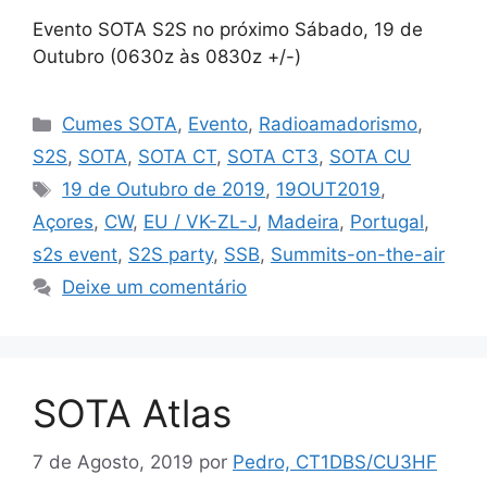
Evento SOTA S2S no próximo Sábado, 19 de
Outubro (0630z às 0830z +/-)
Categorias
Cumes SOTA
,
Evento
,
Radioamadorismo
,
S2S
,
SOTA
,
SOTA CT
,
SOTA CT3
,
SOTA CU
Etiquetas
19 de Outubro de 2019
,
19OUT2019
,
Açores
,
CW
,
EU / VK-ZL-J
,
Madeira
,
Portugal
,
s2s event
,
S2S party
,
SSB
,
Summits-on-the-air
Deixe um comentário
SOTA Atlas
7 de Agosto, 2019
por
Pedro, CT1DBS/CU3HF