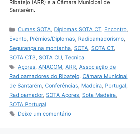
Ribatejo (ARR) e a Câmara Municipal de
Santarém.
Categorias
Cumes SOTA
,
Diplomas SOTA CT
,
Encontro
,
Evento
,
Prémios/Diplomas
,
Radioamadorismo
,
Segurança na montanha
,
SOTA
,
SOTA CT
,
SOTA CT3
,
SOTA CU
,
Técnica
Etiquetas
Açores
,
ANACOM
,
ARR
,
Associação de
Radioamadores do Ribatejo
,
Câmara Municipal
de Santarém
,
Conferências
,
Madeira
,
Portugal
,
Radioamador
,
SOTA Açores
,
Sota Madeira
,
SOTA Portugal
Deixe um comentário