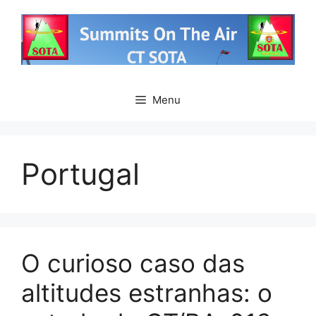
Saltar
para
o
conteúdo
Menu
Portugal
O curioso caso das
altitudes estranhas: o