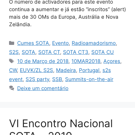
O número de activadores para este evento
continua a aumentar e já estão “inscritos” (alert)
mais de 30 OMs da Europa, Austrália e Nova
Zelândia.
Categorias
Cumes SOTA
,
Evento
,
Radioamadorismo
,
S2S
,
SOTA
,
SOTA CT
,
SOTA CT3
,
SOTA CU
Etiquetas
10 de Março de 2018
,
10MAR2018
,
Açores
,
CW
,
EUVK/ZL S2S
,
Madeira
,
Portugal
,
s2s
event
,
S2S party
,
SSB
,
Summits-on-the-air
Deixe um comentário
VI Encontro Nacional