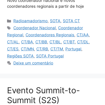
Novo coordenador nacional e novos
coordenadores regionais a partir de hoje
Categorias
Radioamadorismo
,
SOTA
,
SOTA CT
Etiquetas
Coordenador Nacional
,
Coordenador
Regional
,
Coordenadores Regionais
,
CT/AA
,
CT/AL
,
CT/BA
,
CT/BB
,
CT/BL
,
CT/BT
,
CT/DL
,
CT/ES
,
CT/MN
,
CT/RB
,
CT/TM
,
Portugal
,
Regiões SOTA
,
SOTA Portugal
Deixe um comentário
Evento Summit-to-
Summit (S2S)