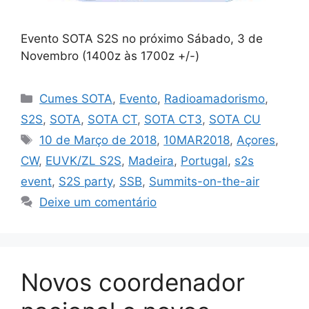
Evento SOTA S2S no próximo Sábado, 3 de
Novembro (1400z às 1700z +/-)
Categorias
Cumes SOTA
,
Evento
,
Radioamadorismo
,
S2S
,
SOTA
,
SOTA CT
,
SOTA CT3
,
SOTA CU
Etiquetas
10 de Março de 2018
,
10MAR2018
,
Açores
,
CW
,
EUVK/ZL S2S
,
Madeira
,
Portugal
,
s2s
event
,
S2S party
,
SSB
,
Summits-on-the-air
Deixe um comentário
Novos coordenador