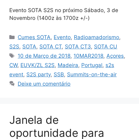
Evento SOTA S2S no próximo Sábado, 3 de
Novembro (1400z às 1700z +/-)
Categorias
Cumes SOTA
,
Evento
,
Radioamadorismo
,
S2S
,
SOTA
,
SOTA CT
,
SOTA CT3
,
SOTA CU
Etiquetas
10 de Março de 2018
,
10MAR2018
,
Açores
,
CW
,
EUVK/ZL S2S
,
Madeira
,
Portugal
,
s2s
event
,
S2S party
,
SSB
,
Summits-on-the-air
Deixe um comentário
Janela de
oportunidade para