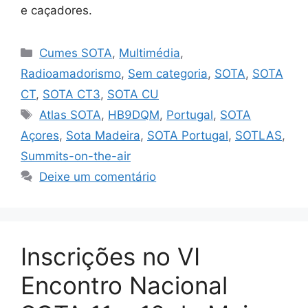
e caçadores.
Categorias
Cumes SOTA
,
Multimédia
,
Radioamadorismo
,
Sem categoria
,
SOTA
,
SOTA
CT
,
SOTA CT3
,
SOTA CU
Etiquetas
Atlas SOTA
,
HB9DQM
,
Portugal
,
SOTA
Açores
,
Sota Madeira
,
SOTA Portugal
,
SOTLAS
,
Summits-on-the-air
Deixe um comentário
Inscrições no VI
Encontro Nacional