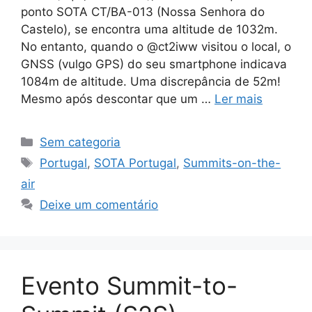
ponto SOTA CT/BA-013 (Nossa Senhora do
Castelo), se encontra uma altitude de 1032m.
No entanto, quando o @ct2iww visitou o local, o
GNSS (vulgo GPS) do seu smartphone indicava
1084m de altitude. Uma discrepância de 52m!
Mesmo após descontar que um …
Ler mais
Categorias
Sem categoria
Etiquetas
Portugal
,
SOTA Portugal
,
Summits-on-the-
air
Deixe um comentário
Evento Summit-to-