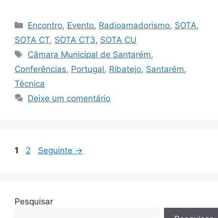
Categorias
Encontro
,
Evento
,
Radioamadorismo
,
SOTA
,
SOTA CT
,
SOTA CT3
,
SOTA CU
Etiquetas
Câmara Municipal de Santarém
,
Conferências
,
Portugal
,
Ribatejo
,
Santarém
,
Técnica
Deixe um comentário
Página
Página
1
2
Seguinte
→
Pesquisar