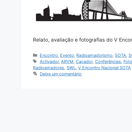
Relato, avaliação e fotografias do V Enc
Categorias
Encontro
,
Evento
,
Radioamadorismo
,
SOTA
,
S
Etiquetas
Activador
,
ARVM
,
Caçador
,
Conferências
,
Foto
Radioamadores
,
SWL
,
V Encontro Nacional SOTA
Deixe um comentário