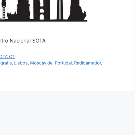
ontro Nacional SOTA
OTA CT
grafia
,
Lisboa
,
Moscavide
,
Portugal
,
Radioamador
,