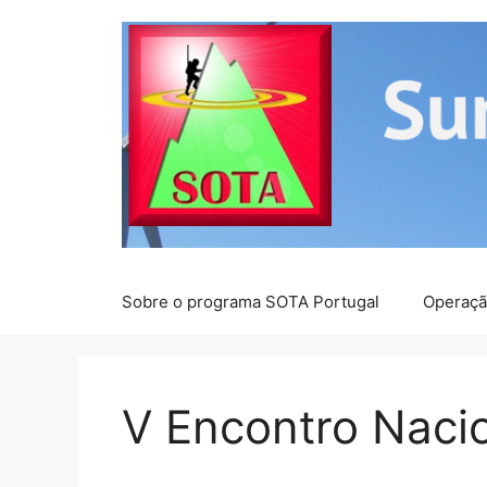
Saltar
para
o
conteúdo
Sobre o programa SOTA Portugal
Operaç
V Encontro Naci