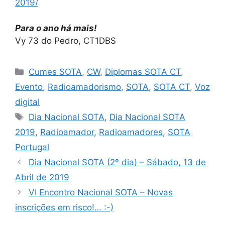
2019/
Para o ano há mais!
Vy 73 do Pedro, CT1DBS
Categorias
Cumes SOTA
,
CW
,
Diplomas SOTA CT
,
Evento
,
Radioamadorismo
,
SOTA
,
SOTA CT
,
Voz
digital
Etiquetas
Dia Nacional SOTA
,
Dia Nacional SOTA
2019
,
Radioamador
,
Radioamadores
,
SOTA
Portugal
Dia Nacional SOTA (2º dia) – Sábado, 13 de
Abril de 2019
VI Encontro Nacional SOTA – Novas
inscrições em risco!… :-)