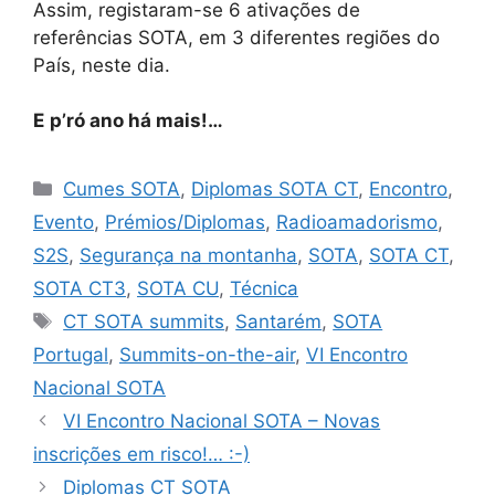
Assim, registaram-se 6 ativações de
referências SOTA, em 3 diferentes regiões do
País, neste dia.
E
p’ró ano há mais!…
Categorias
Cumes SOTA
,
Diplomas SOTA CT
,
Encontro
,
Evento
,
Prémios/Diplomas
,
Radioamadorismo
,
S2S
,
Segurança na montanha
,
SOTA
,
SOTA CT
,
SOTA CT3
,
SOTA CU
,
Técnica
Etiquetas
CT SOTA summits
,
Santarém
,
SOTA
Portugal
,
Summits-on-the-air
,
VI Encontro
Nacional SOTA
VI Encontro Nacional SOTA – Novas
inscrições em risco!… :-)
Diplomas CT SOTA