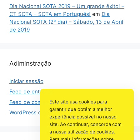
Dia Nacional SOTA 2019 – Um grande êxito! –
CT SOTA – SOTA em Português!
em
Dia
Nacional SOTA (2º dia) – Sábado, 13 de Abril
de 2019
Adiminstração
Iniciar sessão
Feed de entradas
Este site usa cookies para
Feed de comentários
garantir que obtém a melhor
WordPress.org
experiência possível no nosso
site. Ao continuar, concorda com
a nossa utilização de cookies.
Para mais informações sobre