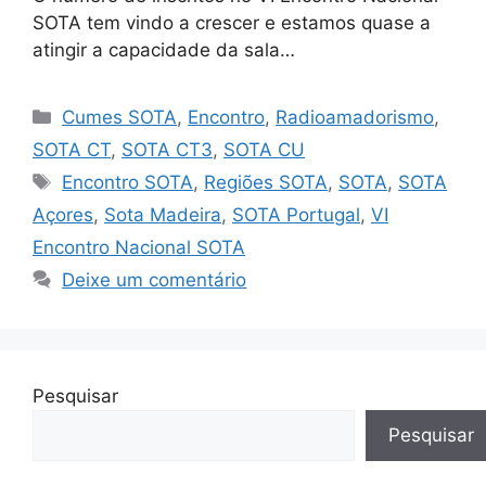
SOTA tem vindo a crescer e estamos quase a
atingir a capacidade da sala…
Categorias
Cumes SOTA
,
Encontro
,
Radioamadorismo
,
SOTA CT
,
SOTA CT3
,
SOTA CU
Etiquetas
Encontro SOTA
,
Regiões SOTA
,
SOTA
,
SOTA
Açores
,
Sota Madeira
,
SOTA Portugal
,
VI
Encontro Nacional SOTA
Deixe um comentário
Pesquisar
Pesquisar