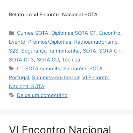
Relato do VI Encontro Nacional SOTA
Categorias
Cumes SOTA
,
Diplomas SOTA CT
,
Encontro
,
Evento
,
Prémios/Diplomas
,
Radioamadorismo
,
S2S
,
Segurança na montanha
,
SOTA
,
SOTA CT
,
SOTA CT3
,
SOTA CU
,
Técnica
Etiquetas
CT SOTA summits
,
Santarém
,
SOTA
Portugal
,
Summits-on-the-air
,
VI Encontro
Nacional SOTA
Deixe um comentário
VI Encontro Nacional