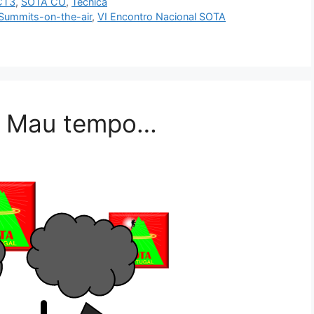
CT3
,
SOTA CU
,
Técnica
Summits-on-the-air
,
VI Encontro Nacional SOTA
– Mau tempo…