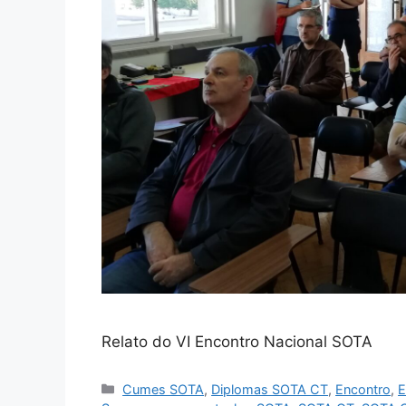
Relato do VI Encontro Nacional SOTA
Categorias
Cumes SOTA
,
Diplomas SOTA CT
,
Encontro
,
E