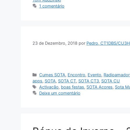
1 comentário
23 de Dezembro, 2018
por
Pedro, CT1DBS/CU3H
Categorias
Cumes SOTA
,
Encontro
,
Evento
,
Radioamador
apps
,
SOTA
,
SOTA CT
,
SOTA CT3
,
SOTA CU
Etiquetas
Activação
,
boas festas
,
SOTA Açores
,
Sota M
Deixe um comentário