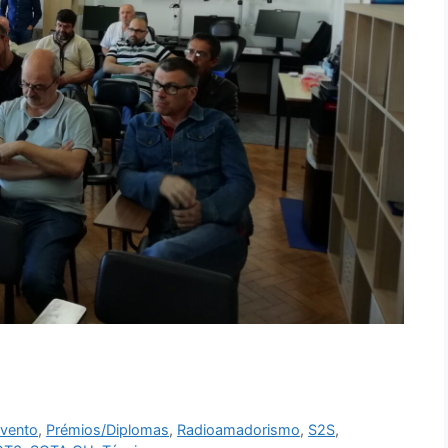
vento
,
Prémios/Diplomas
,
Radioamadorismo
,
S2S
,