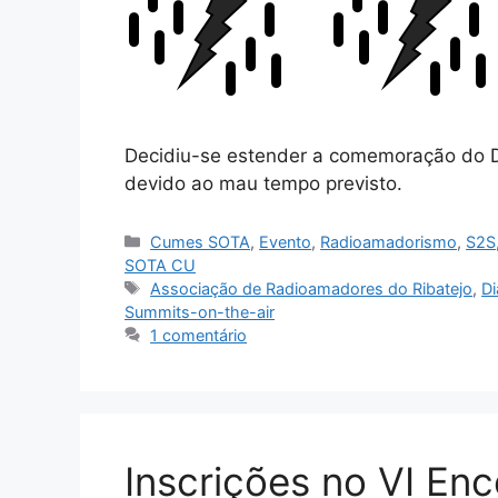
Decidiu-se estender a comemoração do Di
devido ao mau tempo previsto.
Categorias
Cumes SOTA
,
Evento
,
Radioamadorismo
,
S2S
SOTA CU
Etiquetas
Associação de Radioamadores do Ribatejo
,
Di
Summits-on-the-air
1 comentário
Inscrições no VI En