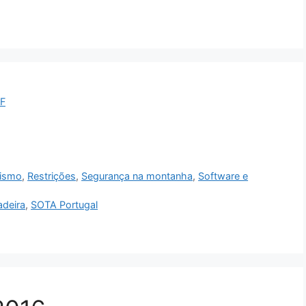
F
ismo
,
Restrições
,
Segurança na montanha
,
Software e
adeira
,
SOTA Portugal