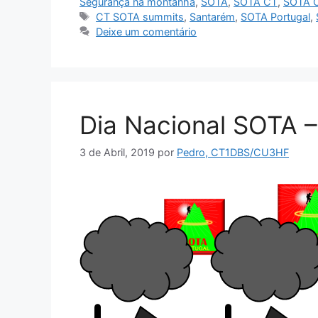
Segurança na montanha
,
SOTA
,
SOTA CT
,
SOTA 
Etiquetas
CT SOTA summits
,
Santarém
,
SOTA Portugal
,
Deixe um comentário
Dia Nacional SOTA 
3 de Abril, 2019
por
Pedro, CT1DBS/CU3HF