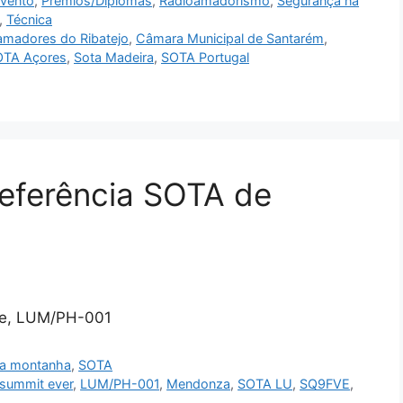
vento
,
Prémios/Diplomas
,
Radioamadorismo
,
Segurança na
,
Técnica
amadores do Ribatejo
,
Câmara Municipal de Santarém
,
OTA Açores
,
Sota Madeira
,
SOTA Portugal
referência SOTA de
re, LUM/PH-001
na montanha
,
SOTA
summit ever
,
LUM/PH-001
,
Mendonza
,
SOTA LU
,
SQ9FVE
,