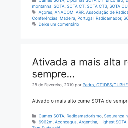
Cumes SOTA
,
Diplomas SOTA CT
,
Encontro
,
E
montanha
,
SOTA
,
SOTA CT
,
SOTA CT3
,
SOTA CU
Etiquetas
Açores
,
ANACOM
,
ARR
,
Associação de Radio
Conferências
,
Madeira
,
Portugal
,
Radioamador
,
S
Deixe um comentário
Ativada a mais alta 
sempre…
28 de Fevereiro, 2019
por
Pedro, CT1DBS/CU3HF
Ativado o mais alto cume SOTA de semp
Categorias
Cumes SOTA
,
Radioamadorismo
,
Segurança 
Etiquetas
6962m
,
Aconcagua
,
Argentina
,
Highest SOTA 
Tom Rudzinski