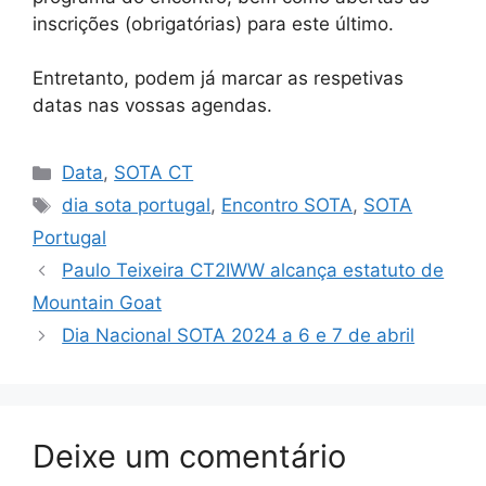
inscrições (obrigatórias) para este último.
Entretanto, podem já marcar as respetivas
datas nas vossas agendas.
Categorias
Data
,
SOTA CT
Etiquetas
dia sota portugal
,
Encontro SOTA
,
SOTA
Portugal
Paulo Teixeira CT2IWW alcança estatuto de
Mountain Goat
Dia Nacional SOTA 2024 a 6 e 7 de abril
Deixe um comentário