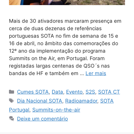
Mais de 30 ativadores marcaram presença em
cerca de duas dezenas de referências
portuguesas SOTA no fim de semana de 15 e
16 de abril, no âmbito das comemorações do
12º ano da implementação do programa
Summits on the Air, em Portugal. Foram
registadas largas centenas de QSO´s nas
bandas de HF e também em …
Ler mais
Categorias
Cumes SOTA
,
Data
,
Evento
,
S2S
,
SOTA CT
Etiquetas
Dia Nacional SOTA
,
Radioamador
,
SOTA
Portugal
,
Summits-on-the-air
Deixe um comentário