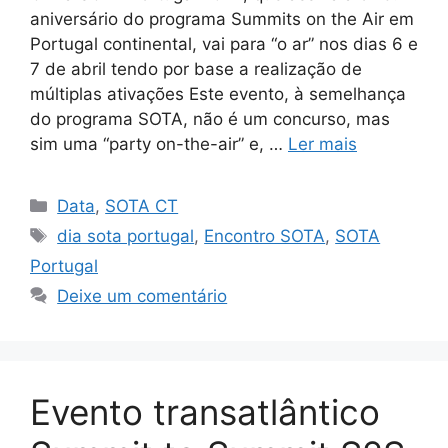
aniversário do programa Summits on the Air em
Portugal continental, vai para “o ar” nos dias 6 e
7 de abril tendo por base a realização de
múltiplas ativações Este evento, à semelhança
do programa SOTA, não é um concurso, mas
sim uma “party on-the-air” e, …
Ler mais
Categorias
Data
,
SOTA CT
Etiquetas
dia sota portugal
,
Encontro SOTA
,
SOTA
Portugal
Deixe um comentário
Evento transatlântico