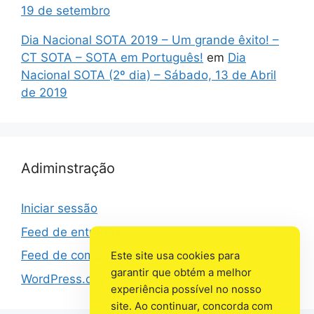
19 de setembro
Dia Nacional SOTA 2019 – Um grande êxito! –
CT SOTA – SOTA em Português!
em
Dia
Nacional SOTA (2º dia) – Sábado, 13 de Abril
de 2019
Adiminstração
Iniciar sessão
Feed de entradas
Feed de comentários
Este site usa cookies para
garantir que obtém a melhor
WordPress.org
experiência possível no nosso
site. Ao continuar, concorda com