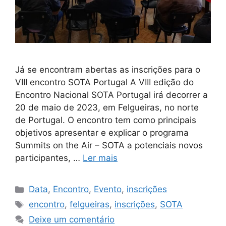
Já se encontram abertas as inscrições para o
VIII encontro SOTA Portugal A VIII edição do
Encontro Nacional SOTA Portugal irá decorrer a
20 de maio de 2023, em Felgueiras, no norte
de Portugal. O encontro tem como principais
objetivos apresentar e explicar o programa
Summits on the Air – SOTA a potenciais novos
participantes, …
Ler mais
Categorias
Data
,
Encontro
,
Evento
,
inscrições
Etiquetas
encontro
,
felgueiras
,
inscrições
,
SOTA
Deixe um comentário