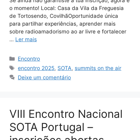
Se ainda não garantiste a tua inscrição, agora é
o momento! Local: Casa da Vila da Freguesia
de Tortosendo, CovilhãOportunidade única
para partilhar experiências, aprender mais
sobre radioamadorismo ao ar livre e fortalecer
…
Ler mais
Categorias
Encontro
Etiquetas
encontro 2025
,
SOTA
,
summits on the air
Deixe um comentário
VIII Encontro Nacional
SOTA Portugal –
inscrições abertas