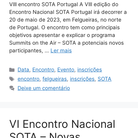
VIII encontro SOTA Portugal A VIII edição do
Encontro Nacional SOTA Portugal irá decorrer a
20 de maio de 2023, em Felgueiras, no norte
de Portugal. O encontro tem como principais
objetivos apresentar e explicar o programa
Summits on the Air – SOTA a potenciais novos
participantes, …
Ler mais
Categorias
Data
,
Encontro
,
Evento
,
inscrições
Etiquetas
encontro
,
felgueiras
,
inscrições
,
SOTA
Deixe um comentário
VI Encontro Nacional
SOTA – Novas