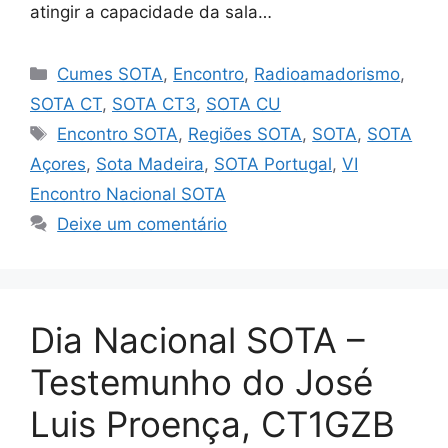
atingir a capacidade da sala…
Categorias
Cumes SOTA
,
Encontro
,
Radioamadorismo
,
SOTA CT
,
SOTA CT3
,
SOTA CU
Etiquetas
Encontro SOTA
,
Regiões SOTA
,
SOTA
,
SOTA
Açores
,
Sota Madeira
,
SOTA Portugal
,
VI
Encontro Nacional SOTA
Deixe um comentário
Dia Nacional SOTA –
Testemunho do José
Luis Proença, CT1GZB