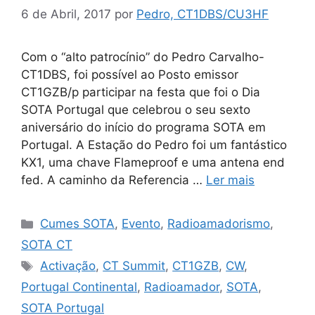
6 de Abril, 2017
por
Pedro, CT1DBS/CU3HF
Com o “alto patrocínio” do Pedro Carvalho-
CT1DBS, foi possível ao Posto emissor
CT1GZB/p participar na festa que foi o Dia
SOTA Portugal que celebrou o seu sexto
aniversário do início do programa SOTA em
Portugal. A Estação do Pedro foi um fantástico
KX1, uma chave Flameproof e uma antena end
fed. A caminho da Referencia …
Ler mais
Categorias
Cumes SOTA
,
Evento
,
Radioamadorismo
,
SOTA CT
Etiquetas
Activação
,
CT Summit
,
CT1GZB
,
CW
,
Portugal Continental
,
Radioamador
,
SOTA
,
SOTA Portugal