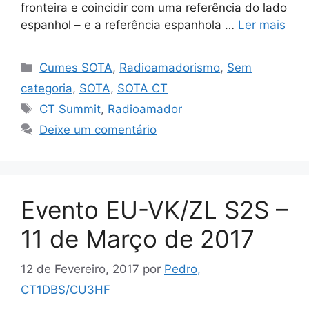
fronteira e coincidir com uma referência do lado
espanhol – e a referência espanhola …
Ler mais
Categorias
Cumes SOTA
,
Radioamadorismo
,
Sem
categoria
,
SOTA
,
SOTA CT
Etiquetas
CT Summit
,
Radioamador
Deixe um comentário
Evento EU-VK/ZL S2S –
11 de Março de 2017
12 de Fevereiro, 2017
por
Pedro,
CT1DBS/CU3HF