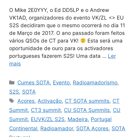
O Mike 2E0YYY, o Ed DD5LP e o Andrew
VK1AD, organizadores do evento VK/ZL <> EU
S2S decidiram que o mesmo ocorrerá no dia 11
de Março de 2017. O ano passado foram feitos
vários QSOs de CT para VK!
Esta será uma
oportunidade de ouro para os activadores
portugueses fazerem S2S! Uma data …
Ler
mais
Categorias
Cumes SOTA
,
Evento
,
Radioamadorismo
,
S2S
,
SOTA
Etiquetas
Açores
,
Activação
,
CT SOTA summits
,
CT
Summit
,
CT3 summit
,
CU SOTA Summits
,
CU
Summit
,
EUVK/ZL S2S
,
Madeira
,
Portugal
Continental
,
Radioamador
,
SOTA Açores
,
SOTA