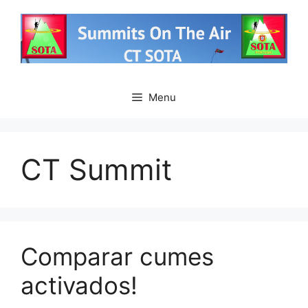
Saltar
para
o
conteúdo
Menu
CT Summit
Comparar cumes
activados!