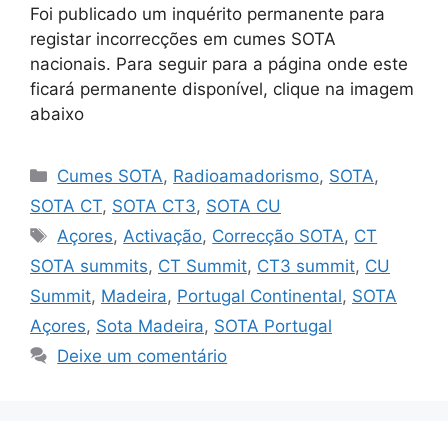
Foi publicado um inquérito permanente para
registar incorrecções em cumes SOTA
nacionais. Para seguir para a página onde este
ficará permanente disponível, clique na imagem
abaixo
Categorias
Cumes SOTA
,
Radioamadorismo
,
SOTA
,
SOTA CT
,
SOTA CT3
,
SOTA CU
Etiquetas
Açores
,
Activação
,
Correcção SOTA
,
CT
SOTA summits
,
CT Summit
,
CT3 summit
,
CU
Summit
,
Madeira
,
Portugal Continental
,
SOTA
Açores
,
Sota Madeira
,
SOTA Portugal
Deixe um comentário