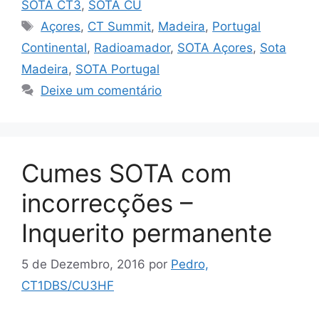
SOTA CT3
,
SOTA CU
Etiquetas
Açores
,
CT Summit
,
Madeira
,
Portugal
Continental
,
Radioamador
,
SOTA Açores
,
Sota
Madeira
,
SOTA Portugal
Deixe um comentário
Cumes SOTA com
incorrecções –
Inquerito permanente
5 de Dezembro, 2016
por
Pedro,
CT1DBS/CU3HF