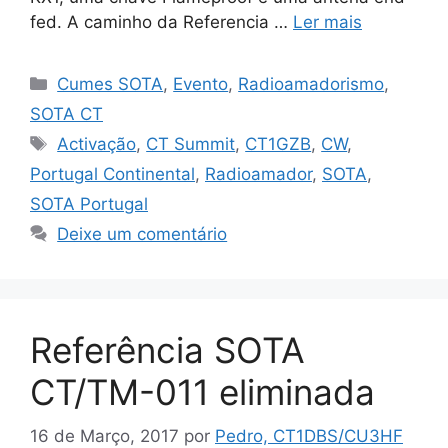
fed. A caminho da Referencia …
Ler mais
Categorias
Cumes SOTA
,
Evento
,
Radioamadorismo
,
SOTA CT
Etiquetas
Activação
,
CT Summit
,
CT1GZB
,
CW
,
Portugal Continental
,
Radioamador
,
SOTA
,
SOTA Portugal
Deixe um comentário
Referência SOTA
CT/TM-011 eliminada
16 de Março, 2017
por
Pedro, CT1DBS/CU3HF