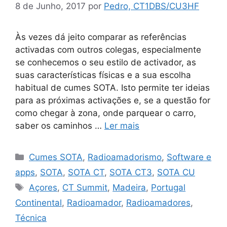
8 de Junho, 2017
por
Pedro, CT1DBS/CU3HF
Às vezes dá jeito comparar as referências
activadas com outros colegas, especialmente
se conhecemos o seu estilo de activador, as
suas características físicas e a sua escolha
habitual de cumes SOTA. Isto permite ter ideias
para as próximas activações e, se a questão for
como chegar à zona, onde parquear o carro,
saber os caminhos …
Ler mais
Categorias
Cumes SOTA
,
Radioamadorismo
,
Software e
apps
,
SOTA
,
SOTA CT
,
SOTA CT3
,
SOTA CU
Etiquetas
Açores
,
CT Summit
,
Madeira
,
Portugal
Continental
,
Radioamador
,
Radioamadores
,
Técnica