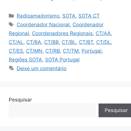
Categorias
Radioamadorismo
,
SOTA
,
SOTA CT
Etiquetas
Coordenador Nacional
,
Coordenador
Regional
,
Coordenadores Regionais
,
CT/AA
,
CT/AL
,
CT/BA
,
CT/BB
,
CT/BL
,
CT/BT
,
CT/DL
,
CT/ES
,
CT/MN
,
CT/RB
,
CT/TM
,
Portugal
,
Regiões SOTA
,
SOTA Portugal
Deixe um comentário
Pesquisar
Pesquisar