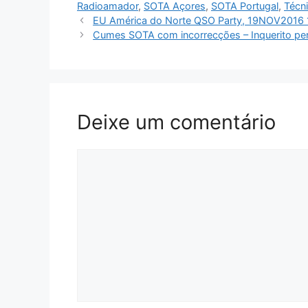
Radioamador
,
SOTA Açores
,
SOTA Portugal
,
Técn
EU América do Norte QSO Party, 19NOV2016 
Cumes SOTA com incorrecções – Inquerito p
Deixe um comentário
Comentário