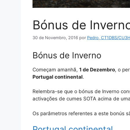
Bónus de Invern
30 de Novembro, 2016
por
Pedro, CT1DBS/CU3
Bónus de Inverno
Começam amanhã,
1 de Dezembro
, o pe
Portugal continental
.
Relembra-se que o bónus de Inverno consi
activações de cumes SOTA acima de uma
Os parâmetros referentes a este bonús s
Portugal continental