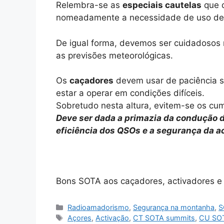
Relembra-se as
especiais cautelas
que d
nomeadamente a necessidade de uso de 
De igual forma, devemos ser cuidadosos 
as previsões meteorológicas.
Os
caçadores
devem usar de paciência s
estar a operar em condições difíceis.
Sobretudo nesta altura, evitem-se os cum
Deve ser dada a primazia da condução d
eficiência dos QSOs e a segurança da a
Bons SOTA aos caçadores, activadores e 
Categorias
Radioamadorismo
,
Segurança na montanha
,
S
Etiquetas
Açores
,
Activação
,
CT SOTA summits
,
CU SO