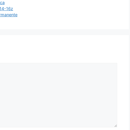
ica
14-16z
ermanente