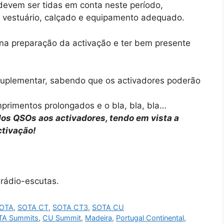
evem ser tidas em conta neste período,
vestuário, calçado e equipamento adequado.
na preparação da activação e ter bem presente
uplementar, sabendo que os activadores poderão
primentos prolongados e o bla, bla, bla…
os QSOs aos activadores, tendo em vista a
ctivação!
rádio-escutas.
OTA
,
SOTA CT
,
SOTA CT3
,
SOTA CU
TA Summits
,
CU Summit
,
Madeira
,
Portugal Continental
,