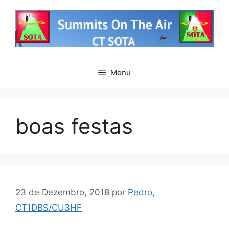
Saltar
para
o
conteúdo
Menu
boas festas
23 de Dezembro, 2018
por
Pedro,
CT1DBS/CU3HF