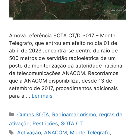
A nova referência SOTA CT/DL-017 – Monte
Telégrafo, que entrou em efeito no dia 01 de
abril de 2023 ,encontra-se dentro do raio de
500 metros de servidão radioelétrica de um
posto de monitorização da autoridade nacional
de telecomunicações ANACOM. Recordamos
que a ANACOM disponibiliza, desde 13 de
setembro de 2017, procedimentos adicionais
para a …
Ler mais
Categorias
Cumes SOTA
,
Radioamadorismo
,
regras de
ativação
,
Restrições
,
SOTA CT
Etiquetas
Activação
,
ANACOM
,
Monte Telégrafo
,