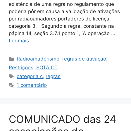
existência de uma regra no regulamento que
poderia pôr em causa a validação de ativações
por radiaoamadores portadores de licença
categoria 3. Segundo a regra, constante na
página 14, seção 3.7.1 ponto 1, “A operação …
Ler mais
Categorias
Radioamadorismo
,
regras de ativação
,
Restrições
,
SOTA CT
Etiquetas
categoria c
,
regras
1 comentário
COMUNICADO das 24