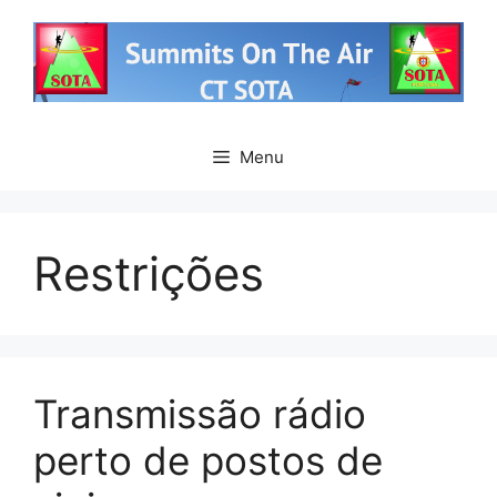
Saltar
para
o
conteúdo
Menu
Restrições
Transmissão rádio
perto de postos de