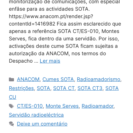
monitorização de comunicações, com especial
enfâse para as actividades SOTA.
https://www.anacom.pt/render.jsp?
contentId=1416982 Fica assim esclarecido que
apenas a referência SOTA CT/ES-010, Montes
Serves, fica dentro da uma servidão. Por isso,
activações deste cume SOTA ficam sujeitas a
autorização da ANACOM, nos termos do
Despacho …
Ler mais
Categorias
ANACOM
,
Cumes SOTA
,
Radioamadorismo
,
Restrições
,
SOTA
,
SOTA CT
,
SOTA CT3
,
SOTA
CU
Etiquetas
CT/ES-010
,
Monte Serves
,
Radioamador
,
Servidão radioeléctrica
Deixe um comentário