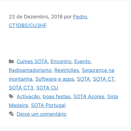
23 de Dezembro, 2018
por
Pedro,
CT1DBS/CU3HF
Categorias
Cumes SOTA
,
Encontro
,
Evento
,
Radioamadorismo
,
Restrições
,
Segurança na
montanha
,
Software e apps
,
SOTA
,
SOTA CT
,
SOTA CT3
,
SOTA CU
Etiquetas
Activação
,
boas festas
,
SOTA Açores
,
Sota
Madeira
,
SOTA Portugal
Deixe um comentário