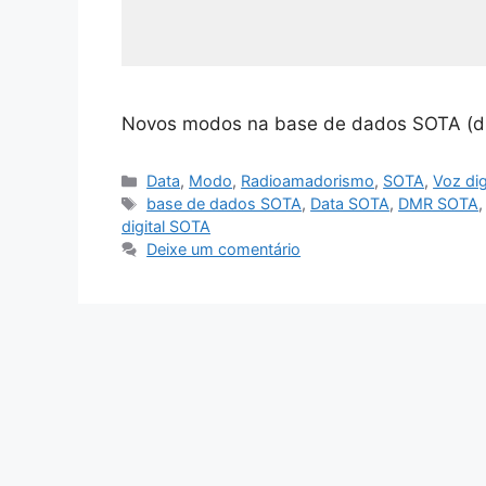
Novos modos na base de dados SOTA (dig
Categorias
Data
,
Modo
,
Radioamadorismo
,
SOTA
,
Voz dig
Etiquetas
base de dados SOTA
,
Data SOTA
,
DMR SOTA
digital SOTA
Deixe um comentário