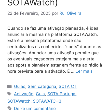
SOTAWatch)
22 de Fevereiro, 2025
por
Rui Oliveira
Quando se faz uma ativação planeada, é ideal
anunciar a mesma na plataforma SOTAWatch.
Esta é a mesma plataforma onde são
centralizados os conhecidos “spots” durante as
ativações. Anunciar uma ativação permite que
os eventuais caçadores estejam mais alerta
aos spots e planeiem estar em frente ao rádio à
hora prevista para a ativação. É …
Ler mais
Categorias
Guias
,
Sem categoria
,
SOTA CT
Etiquetas
Activação
,
Guia
,
SOTA Portugal
,
SOTAWatch
,
SOTAWATCH3
Deixe um comentário