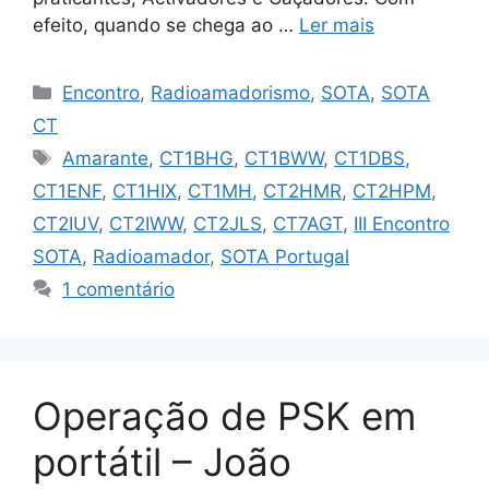
efeito, quando se chega ao …
Ler mais
Categorias
Encontro
,
Radioamadorismo
,
SOTA
,
SOTA
CT
Etiquetas
Amarante
,
CT1BHG
,
CT1BWW
,
CT1DBS
,
CT1ENF
,
CT1HIX
,
CT1MH
,
CT2HMR
,
CT2HPM
,
CT2IUV
,
CT2IWW
,
CT2JLS
,
CT7AGT
,
III Encontro
SOTA
,
Radioamador
,
SOTA Portugal
1 comentário
Operação de PSK em
portátil – João