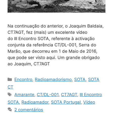
Na continuação do anterior, o Joaquim Baldaia,
CT7AGT, fez (mais) um excelente vídeo
do III Encontro SOTA, referente à activação
conjunta da referência CT/DL-001, Serra do
Marão, que decorreu em 1 de Maio de 2016,
que pode ser visto aqui. Um grande obrigado
ao Joaquim, CT7AGT
Categorias
Encontro
,
Radioamadorismo
,
SOTA
,
SOTA
CT
Etiquetas
Amarante
,
CT/DL-001
,
CT7AGT
,
III Encontro
SOTA
,
Radioamador
,
SOTA Portugal
,
Vídeo
2 comentários