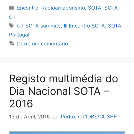
Categorias
Encontro
,
Radioamadorismo
,
SOTA
,
SOTA
CT
Etiquetas
CT SOTA summits
,
III Encontro SOTA
,
SOTA
Portugal
Deixe um comentário
Registo multimédia do
Dia Nacional SOTA –
2016
13 de Abril, 2016
por
Pedro, CT1DBS/CU3HF