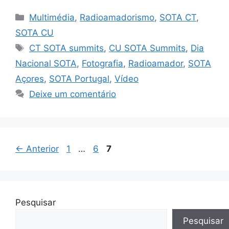
Categorias
Multimédia
,
Radioamadorismo
,
SOTA CT
,
SOTA CU
Etiquetas
CT SOTA summits
,
CU SOTA Summits
,
Dia
Nacional SOTA
,
Fotografia
,
Radioamador
,
SOTA
Açores
,
SOTA Portugal
,
Vídeo
Deixe um comentário
Página
Página
Página
←
Anterior
1
…
6
7
Pesquisar
Pesquisar