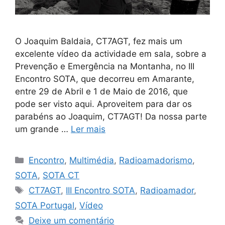
O Joaquim Baldaia, CT7AGT, fez mais um
excelente vídeo da actividade em sala, sobre a
Prevenção e Emergência na Montanha, no III
Encontro SOTA, que decorreu em Amarante,
entre 29 de Abril e 1 de Maio de 2016, que
pode ser visto aqui. Aproveitem para dar os
parabéns ao Joaquim, CT7AGT! Da nossa parte
um grande …
Ler mais
Categorias
Encontro
,
Multimédia
,
Radioamadorismo
,
SOTA
,
SOTA CT
Etiquetas
CT7AGT
,
III Encontro SOTA
,
Radioamador
,
SOTA Portugal
,
Vídeo
Deixe um comentário