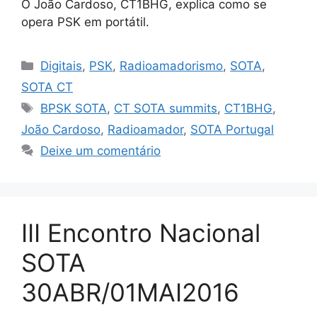
O João Cardoso, CT1BHG, explica como se
opera PSK em portátil.
Categorias
Digitais
,
PSK
,
Radioamadorismo
,
SOTA
,
SOTA CT
Etiquetas
BPSK SOTA
,
CT SOTA summits
,
CT1BHG
,
João Cardoso
,
Radioamador
,
SOTA Portugal
Deixe um comentário
III Encontro Nacional
SOTA
30ABR/01MAI2016