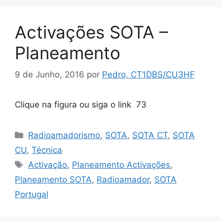
Activações SOTA –
Planeamento
9 de Junho, 2016
por
Pedro, CT1DBS/CU3HF
Clique na figura ou siga o link 73
Categorias
Radioamadorismo
,
SOTA
,
SOTA CT
,
SOTA
CU
,
Técnica
Etiquetas
Activação
,
Planeamento Activações
,
Planeamento SOTA
,
Radioamador
,
SOTA
Portugal