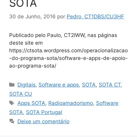
SOTA
30 de Junho, 2016
por
Pedro, CT1DBS/CU3HF
Publicado pelo Paulo, CT2IWW, nas páginas
deste site em
https://ctsota.wordpress.com/operacionalizacao
-do-programa-sota/software-e-apps-de-apoio-
ao-programa-sota/
Categorias
Digitais
,
Software e apps
,
SOTA
,
SOTA CT
,
SOTA CU
Etiquetas
Apps SOTA
,
Radioamadorismo
,
Software
SOTA
,
SOTA Portugal
Deixe um comentário