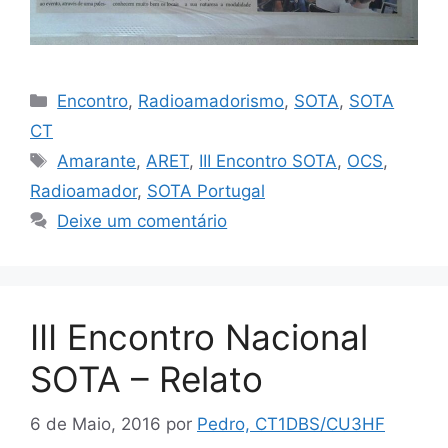
Categorias
Encontro
,
Radioamadorismo
,
SOTA
,
SOTA
CT
Etiquetas
Amarante
,
ARET
,
III Encontro SOTA
,
OCS
,
Radioamador
,
SOTA Portugal
Deixe um comentário
III Encontro Nacional
SOTA – Relato
6 de Maio, 2016
por
Pedro, CT1DBS/CU3HF