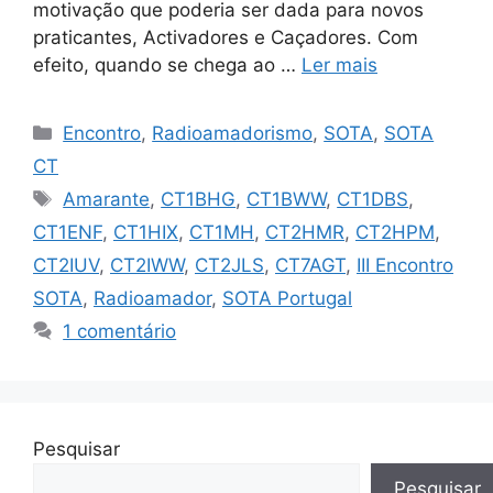
motivação que poderia ser dada para novos
praticantes, Activadores e Caçadores. Com
efeito, quando se chega ao …
Ler mais
Categorias
Encontro
,
Radioamadorismo
,
SOTA
,
SOTA
CT
Etiquetas
Amarante
,
CT1BHG
,
CT1BWW
,
CT1DBS
,
CT1ENF
,
CT1HIX
,
CT1MH
,
CT2HMR
,
CT2HPM
,
CT2IUV
,
CT2IWW
,
CT2JLS
,
CT7AGT
,
III Encontro
SOTA
,
Radioamador
,
SOTA Portugal
1 comentário
Pesquisar
Pesquisar