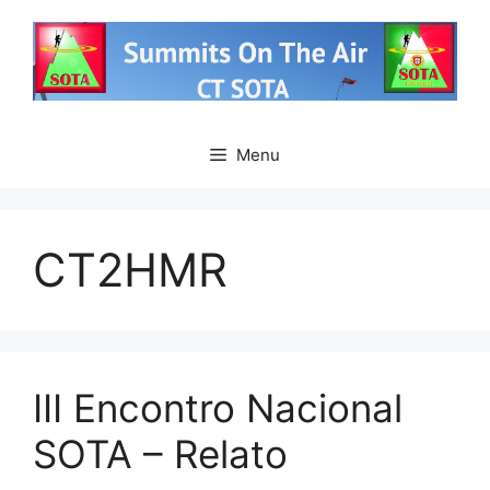
Saltar
para
o
conteúdo
Menu
CT2HMR
III Encontro Nacional
SOTA – Relato