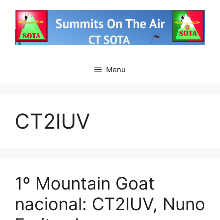
Saltar
para
o
conteúdo
Menu
CT2IUV
1º Mountain Goat
nacional: CT2IUV, Nuno