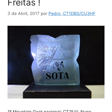
Freitas !
3 de Abril, 2017
por
Pedro, CT1DBS/CU3HF
1º Mountain Goat nacional: CT2IUV, Nuno