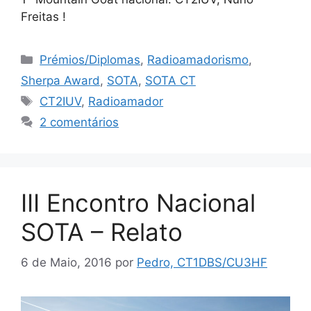
Freitas !
Categorias
Prémios/Diplomas
,
Radioamadorismo
,
Sherpa Award
,
SOTA
,
SOTA CT
Etiquetas
CT2IUV
,
Radioamador
2 comentários
III Encontro Nacional
SOTA – Relato
6 de Maio, 2016
por
Pedro, CT1DBS/CU3HF