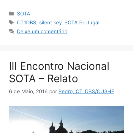
Categorias
SOTA
Etiquetas
CT1DBS
,
silent key
,
SOTA Portugal
Deixe um comentário
III Encontro Nacional
SOTA – Relato
6 de Maio, 2016
por
Pedro, CT1DBS/CU3HF