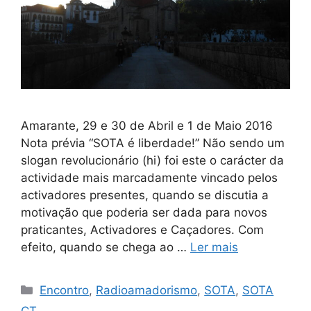
Amarante, 29 e 30 de Abril e 1 de Maio 2016
Nota prévia “SOTA é liberdade!” Não sendo um
slogan revolucionário (hi) foi este o carácter da
actividade mais marcadamente vincado pelos
activadores presentes, quando se discutia a
motivação que poderia ser dada para novos
praticantes, Activadores e Caçadores. Com
efeito, quando se chega ao …
Ler mais
Categorias
Encontro
,
Radioamadorismo
,
SOTA
,
SOTA
CT