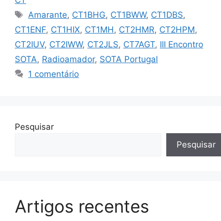
Etiquetas
Amarante
,
CT1BHG
,
CT1BWW
,
CT1DBS
,
CT1ENF
,
CT1HIX
,
CT1MH
,
CT2HMR
,
CT2HPM
,
CT2IUV
,
CT2IWW
,
CT2JLS
,
CT7AGT
,
III Encontro
SOTA
,
Radioamador
,
SOTA Portugal
1 comentário
Pesquisar
Pesquisar
Artigos recentes