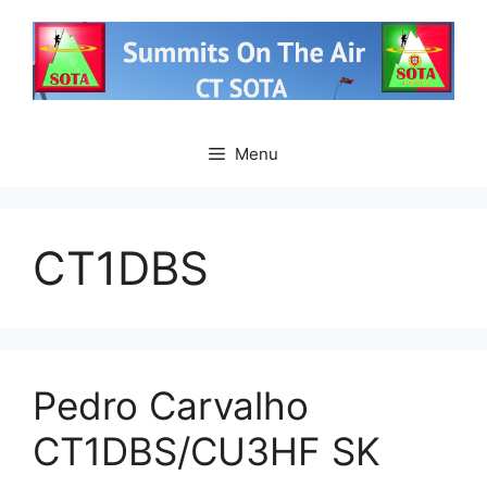
Saltar
para
o
conteúdo
Menu
CT1DBS
Pedro Carvalho
CT1DBS/CU3HF SK